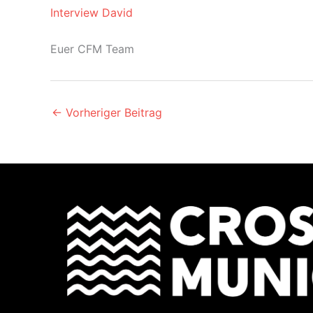
Interview David
Euer CFM Team
←
Vorheriger Beitrag