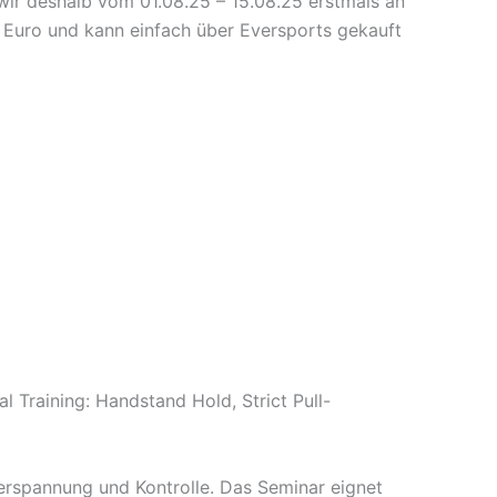
wir deshalb vom 01.08.25 – 15.08.25 erstmals an
 Euro und kann einfach über Eversports gekauft
Training: Handstand Hold, Strict Pull-
perspannung und Kontrolle. Das Seminar eignet