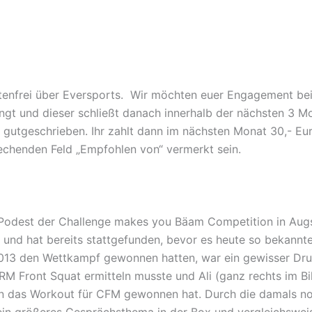
enfrei über Eversports. Wir möchten euer Engagement bei 
ngt und dieser schließt danach innerhalb der nächsten 3 M
 gutgeschrieben. Ihr zahlt dann im nächsten Monat 30,- Eur
chenden Feld „Empfohlen von“ vermerkt sein.
 Podest der Challenge makes you Bäam Competition in Aug
 und hat bereits stattgefunden, bevor es heute so bekan
013 den Wettkampf gewonnen hatten, war ein gewisser Dru
 Front Squat ermitteln musste und Ali (ganz rechts im Bi
n das Workout für CFM gewonnen hat. Durch die damals no
in größeres Gesprächsthema in der Box und vergleichsweis