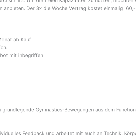
rchschnitt. Um die freien Kapazitäten zu nutzen, möchten 
 anbieten. Der 3x die Woche Vertrag kostet einmalig 60,-
onat ab Kauf.
fen.
bot mit inbegriffen
i grundlegende Gymnastics-Bewegungen aus dem Functional 
ividuelles Feedback und arbeitet mit euch an Technik, Kör