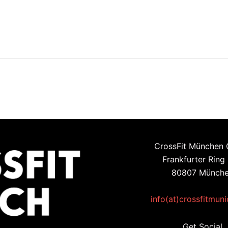
CrossFit München
Frankfurter Ring
80807 Münch
info(at)crossfitmun
Get Social