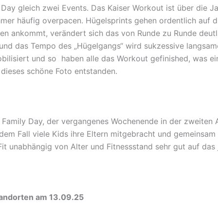
y Day gleich zwei Events. Das Kaiser Workout ist über die 
hmer häufig overpacen. Hügelsprints gehen ordentlich auf 
en ankommt, verändert sich das von Runde zu Runde deutli
rn und das Tempo des „Hügelgangs“ wird sukzessive langsa
obilisiert und so haben alle das Workout gefinished, was ein
 dieses schöne Foto entstanden.
t Family Day, der vergangenes Wochenende in der zweiten Au
n dem Fall viele Kids ihre Eltern mitgebracht und gemeinsa
it unabhängig von Alter und Fitnessstand sehr gut auf das
tandorten am 13.09.25