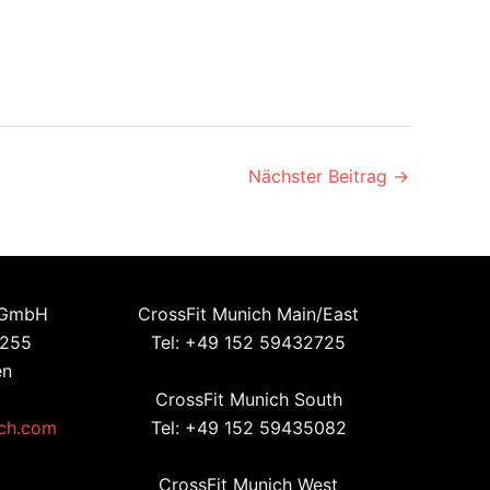
Nächster Beitrag
→
 GmbH
CrossFit Munich Main/East
 255
Tel: +49 152 59432725
en
CrossFit Munich South
ich.com
Tel: +49 152 59435082
CrossFit Munich West