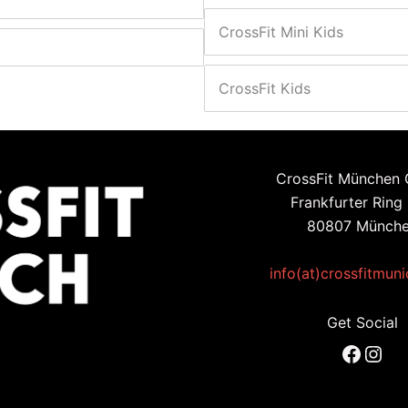
CrossFit Mini Kids
CrossFit Kids
CrossFit München
Frankfurter Ring
80807 Münch
info(at)crossfitmun
Get Social
Faceb
Inst