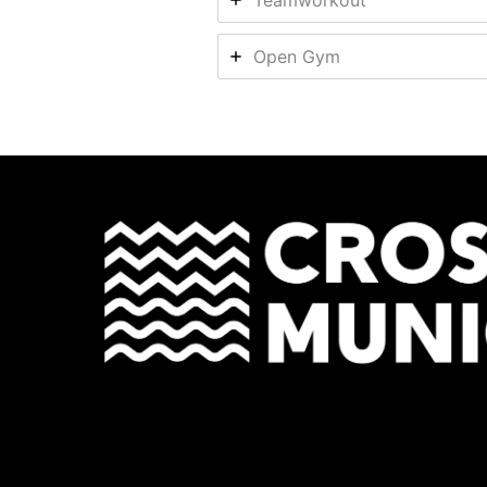
Teamworkout
Open Gym