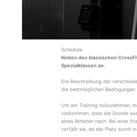
Schedule
Neben den klassischen CrossFit 
Spezialklassen an.
Die Beschreibung der verschieden
die bestmöglichen Bedingungen 
Um am Training teilzunehmen, mel
vorkommen, dass die Stunde ausg
eines Athleten nach. Bei einer f
verfällt sie, da der Platz somit i