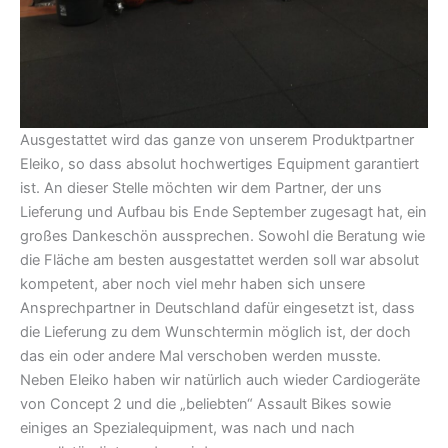
Ausgestattet wird das ganze von unserem Produktpartner
Eleiko, so dass absolut hochwertiges Equipment garantiert
ist. An dieser Stelle möchten wir dem Partner, der uns
Lieferung und Aufbau bis Ende September zugesagt hat, ein
großes Dankeschön aussprechen. Sowohl die Beratung wie
die Fläche am besten ausgestattet werden soll war absolut
kompetent, aber noch viel mehr haben sich unsere
Ansprechpartner in Deutschland dafür eingesetzt ist, dass
die Lieferung zu dem Wunschtermin möglich ist, der doch
das ein oder andere Mal verschoben werden musste.
Neben Eleiko haben wir natürlich auch wieder Cardiogeräte
von Concept 2 und die „beliebten“ Assault Bikes sowie
einiges an Spezialequipment, was nach und nach