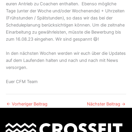
euren Antrieb zu Coachen enthalten. Ebenso mögliche
Tage (unter der Woche und/oder Wochenende) + Uhrzeiten
(Frühstunden / Spätstunden), so dass wir das bei der
Scheduleplanung berücksichtigen können. Um die zeitnahe
Einarbeitung zu gewährleisten, müsste die Bewerbung bis
zum 16.08.23 eingehen. Wir sind gespannt 😄!
In den nächsten Wochen werden wir euch über die Updates
auf dem Laufenden halten und nach und nach mit News
versorgen.
Euer CFM Team
←
Vorheriger Beitrag
Nächster Beitrag
→