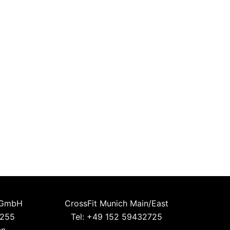
 GmbH
CrossFit Munich Main/East
 255
Tel: +49 152 59432725